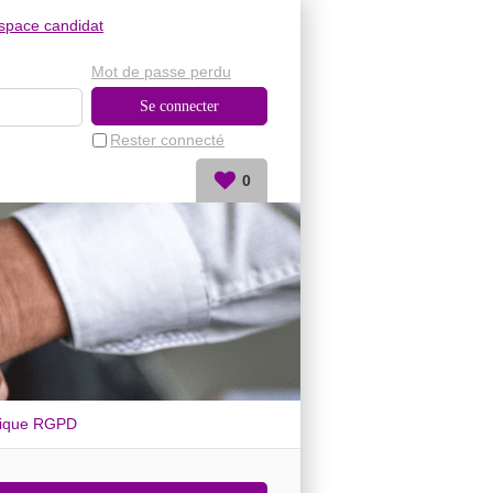
space candidat
Mot de passe perdu
Rester connecté
0
tique RGPD